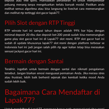
deposit atau free spins. Manfaatkan penawaran ini untuk memperbesar
peluang menang tanpa mengeluarkan terlalu banyak modal. Pastikan anda
melihat semua algoritma atau bisa langsung ke livechat cara memenangkan
dan melihat rtp tertinggi slot gacor lapak77.
Pilih Slot dengan RTP Tinggi
RTP winrate hari ini sampai tahun depan adalah 99% bar hijau dengan
minimal deposit 20 ribu dan deposit bet 200 perak sudah bisa memenangkan
game play slot gacor hari ini di Lapak77 slot resmi. RTP slot gacor hari ini
sudah di update khususnya lapak77 slot resmi dengan platform terbesar se
indonesia hari ini jadi jangan salah pilih rtp agar kalian tetap bisa merasakan
sensasi jackpot gacor hari ini.
Bermain dengan Santai
Terakhir, ingatlah untuk bermain dengan santai dan nikmati pengalaman
tersebut. Jangan biarkan emosi menguasai permainan Anda. Jika merasa stres
atau frustrasi, lebih baik berhenti sejenak dan kembali ketika mood Anda
sudah lebih baik.
Bagaimana Cara Mendaftar di
Lapak77?