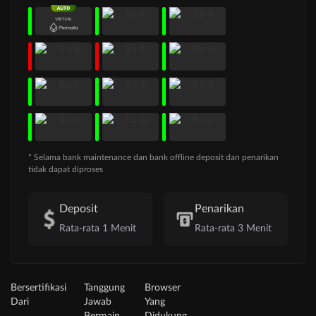
* Selama bank maintenance dan bank offline deposit dan penarikan
tidak dapat diproses
Deposit
Penarikan
Rata-rata 1 Menit
Rata-rata 3 Menit
Bersertifikasi
Tanggung
Browser
Dari
Jawab
Yang