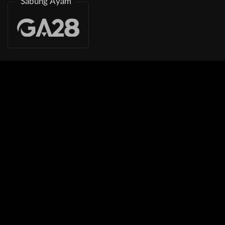
Sabung Ayam