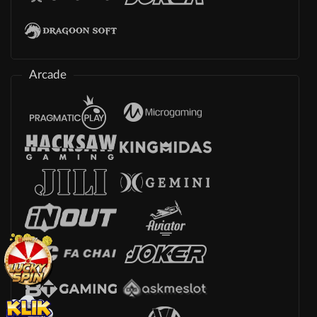
Arcade