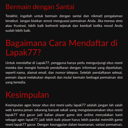
Bermain dengan Santai
Terakhir, ingatlah untuk bermain dengan santai dan nikmati pengalaman
tersebut. Jangan biarkan emosi menguasai permainan Anda. Jika merasa stres
atau frustrasi, lebih baik berhenti sejenak dan kembali ketika mood Anda
sudah lebih baik.
Bagaimana Cara Mendaftar di
Lapak77?
Untuk mendaftar di Lapak77, pengguna hanya perlu mengunjungi situs resmi
mereka dan mengisi formulir pendaftaran dengan informasi yang diperlukan,
seperti nama, alamat email, dan nomor telepon. Setelah pendaftaran selesai,
pemain dapat melakukan deposit dan mulai bermain berbagai permainan slot
yang tersedia.
Kesimpulan
Kesimpulan agen besar situs slot resmi yaitu lapak77 adalah jangan lah salah
web karena jaman sekarang banyak sekali yang mengatasnamakan situs resmi
lapak77 slot gacor jadi kalian player game slot online menyalakan kami
sebagai agen lapak77, jadi lebih baik player harus lebih pandai meimilih game
resmi lapak77 gacor. Dengan keunggulan dalam keamanan, variasi permainan,