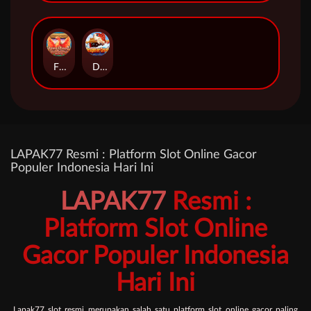
Flying Phoenix
Dragon or Crash
LAPAK77 Resmi : Platform Slot Online Gacor
Populer Indonesia Hari Ini
LAPAK77
Resmi :
Platform Slot Online
Gacor Populer Indonesia
Hari Ini
Lapak77 slot resmi merupakan salah satu platform slot online gacor paling