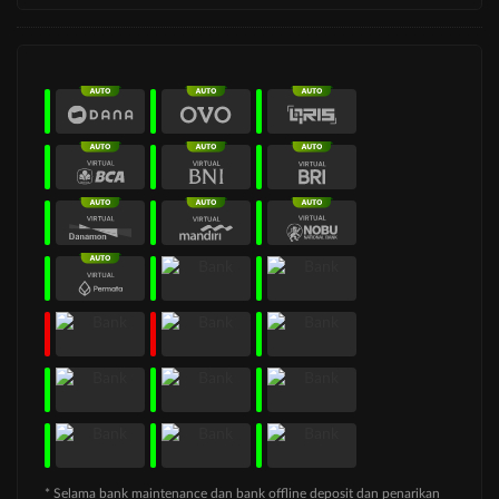
* Selama bank maintenance dan bank offline deposit dan penarikan