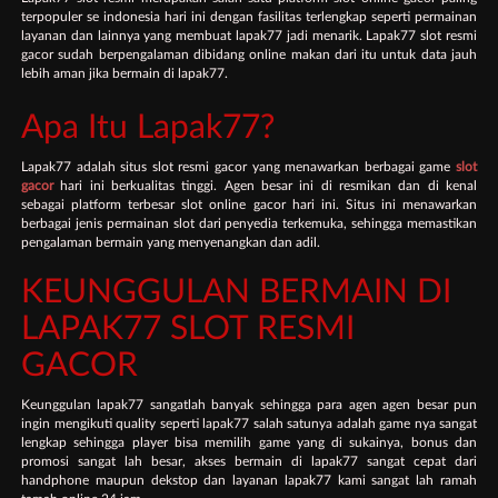
terpopuler se indonesia hari ini dengan fasilitas terlengkap seperti permainan
layanan dan lainnya yang membuat lapak77 jadi menarik. Lapak77 slot resmi
gacor sudah berpengalaman dibidang online makan dari itu untuk data jauh
lebih aman jika bermain di lapak77.
Apa Itu Lapak77?
Lapak77 adalah situs slot resmi gacor yang menawarkan berbagai game
slot
gacor
hari ini berkualitas tinggi. Agen besar ini di resmikan dan di kenal
sebagai platform terbesar slot online gacor hari ini. Situs ini menawarkan
berbagai jenis permainan slot dari penyedia terkemuka, sehingga memastikan
pengalaman bermain yang menyenangkan dan adil.
KEUNGGULAN BERMAIN DI
LAPAK77 SLOT RESMI
GACOR
Keunggulan lapak77 sangatlah banyak sehingga para agen agen besar pun
ingin mengikuti quality seperti lapak77 salah satunya adalah game nya sangat
lengkap sehingga player bisa memilih game yang di sukainya, bonus dan
promosi sangat lah besar, akses bermain di lapak77 sangat cepat dari
handphone maupun dekstop dan layanan lapak77 kami sangat lah ramah