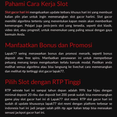
Pahami Cara Kerja Slot
Slot gacor hari ini
mengeluarkan update terbaru khusus hari ini yang membuat
kalian plin plan untuk ingin memenangkan slot gacor hariini. Slot gacor
memiliki algoritma tertentu yang menentukan kapan mesin akan memberikan
kemenangan. Pelajari juga jenis-jenis slot yang tersedia, seperti slot klasik,
video slot, atau progresif, untuk menemukan yang paling sesuai dengan gaya
bermain Anda.
Manfaatkan Bonus dan Promosi
Lapak77 sering menawarkan bonus dan promosi menarik, seperti bonus
deposit atau free spins. Manfaatkan penawaran ini untuk memperbesar
peluang menang tanpa mengeluarkan terlalu banyak modal. Pastikan anda
melihat semua algoritma atau bisa langsung ke livechat cara memenangkan
dan melihat rtp tertinggi slot gacor lapak77.
Pilih Slot dengan RTP Tinggi
RTP winrate hari ini sampai tahun depan adalah 99% bar hijau dengan
minimal deposit 20 ribu dan deposit bet 200 perak sudah bisa memenangkan
game play slot gacor hari ini di Lapak77 slot resmi. RTP slot gacor hari ini
sudah di update khususnya lapak77 slot resmi dengan platform terbesar se
indonesia hari ini jadi jangan salah pilih rtp agar kalian tetap bisa merasakan
sensasi jackpot gacor hari ini.