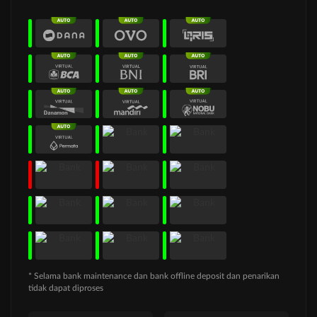
* Selama bank maintenance dan bank offline deposit dan penarikan
tidak dapat diproses