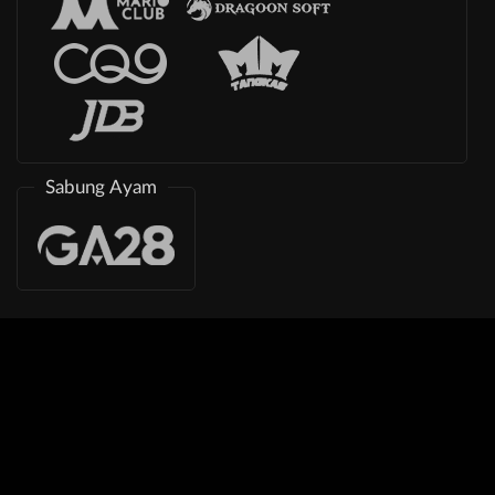
Sabung Ayam