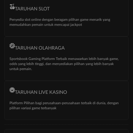
TARUHAN SLOT
Penyedia slot online dengan beragam pilihan game menarik yang
memudahkan pemain untuk mencapai jackpot
TARUHAN OLAHRAGA
Sportsbook Gaming Platform Terbaik menawarkan lebih banyak game,
odds yang lebih tinggi, dan menyediakan pilihan yang lebih banyak
untuk pemain.
TARUHAN LIVE KASINO
Platform Pilihan bagi perusahaan-perusahaan terbaik di dunia, dengan
pilihan variasi game terbanyak