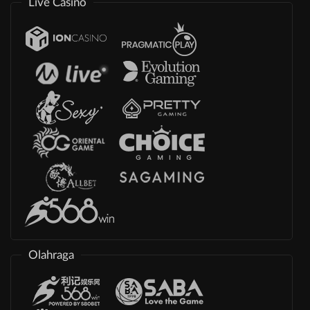
Live Casino
Olahraga