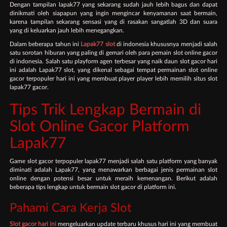
Dengan tampilan lapak77 yang sekarang sudah jauh lebih bagus dan dapat
dinikmati oleh siapapun yang ingin mengincar kenyamanan saat bermain,
karena tampilan sekarang sensasi yang di rasakan sangatlah 3D dan suara
yang di keluarkan jauh lebih menegangkan.
Dalam beberapa tahun ini
Lapak77 slot
di indonesia khususnya menjadi salah
satu sorotan hiburan yang paling di gemari oleh para pemain slot online gacor
di indonesia. Salah satu playform agen terbesar yang naik daun slot gacor hari
ini adalah Lapak77 slot, yang dikenal sebagai tempat permainan slot online
gacor terpopuler hari ini yang membuat player player lebih memilih situs slot
lapak77 gacor.
Tips Trik Lengkap Bermain di
Slot Online Gacor Platform
Lapak77
Game slot gacor terpopuler lapak77 menjadi salah satu platform yang banyak
diminati adalah Lapak77, yang menawarkan berbagai jenis permainan slot
online dengan potensi besar untuk meraih kemenangan. Berikut adalah
beberapa tips lengkap untuk bermain slot gacor di platform ini.
Pahami Cara Kerja Slot
Slot gacor hari ini
mengeluarkan update terbaru khusus hari ini yang membuat