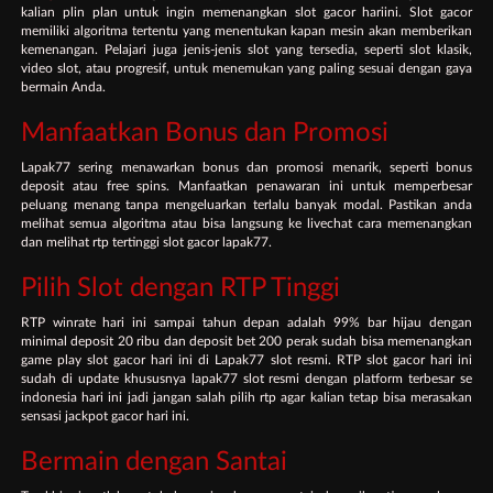
kalian plin plan untuk ingin memenangkan slot gacor hariini. Slot gacor
memiliki algoritma tertentu yang menentukan kapan mesin akan memberikan
kemenangan. Pelajari juga jenis-jenis slot yang tersedia, seperti slot klasik,
video slot, atau progresif, untuk menemukan yang paling sesuai dengan gaya
bermain Anda.
Manfaatkan Bonus dan Promosi
Lapak77 sering menawarkan bonus dan promosi menarik, seperti bonus
deposit atau free spins. Manfaatkan penawaran ini untuk memperbesar
peluang menang tanpa mengeluarkan terlalu banyak modal. Pastikan anda
melihat semua algoritma atau bisa langsung ke livechat cara memenangkan
dan melihat rtp tertinggi slot gacor lapak77.
Pilih Slot dengan RTP Tinggi
RTP winrate hari ini sampai tahun depan adalah 99% bar hijau dengan
minimal deposit 20 ribu dan deposit bet 200 perak sudah bisa memenangkan
game play slot gacor hari ini di Lapak77 slot resmi. RTP slot gacor hari ini
sudah di update khususnya lapak77 slot resmi dengan platform terbesar se
indonesia hari ini jadi jangan salah pilih rtp agar kalian tetap bisa merasakan
sensasi jackpot gacor hari ini.
Bermain dengan Santai