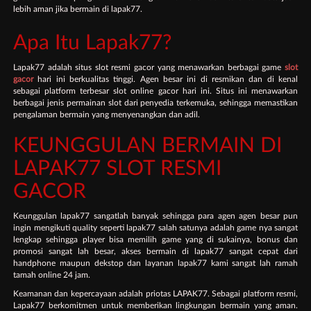
lebih aman jika bermain di lapak77.
Apa Itu Lapak77?
Lapak77 adalah situs slot resmi gacor yang menawarkan berbagai game
slot
gacor
hari ini berkualitas tinggi. Agen besar ini di resmikan dan di kenal
sebagai platform terbesar slot online gacor hari ini. Situs ini menawarkan
berbagai jenis permainan slot dari penyedia terkemuka, sehingga memastikan
pengalaman bermain yang menyenangkan dan adil.
KEUNGGULAN BERMAIN DI
LAPAK77 SLOT RESMI
GACOR
Keunggulan lapak77 sangatlah banyak sehingga para agen agen besar pun
ingin mengikuti quality seperti lapak77 salah satunya adalah game nya sangat
lengkap sehingga player bisa memilih game yang di sukainya, bonus dan
promosi sangat lah besar, akses bermain di lapak77 sangat cepat dari
handphone maupun dekstop dan layanan lapak77 kami sangat lah ramah
tamah online 24 jam.
Keamanan dan kepercayaan adalah priotas LAPAK77. Sebagai platform resmi,
Lapak77 berkomitmen untuk memberikan lingkungan bermain yang aman.