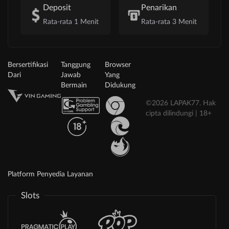
Deposit
Penarikan
Rata-rata 1 Menit
Rata-rata 3 Menit
Bersertifikasi
Tanggung
Browser
Dari
Jawab
Yang
Bermain
Didukung
©2026 LAPAK77. Hak
cipta dilindungi | 18+
Platform Penyedia Layanan
Slots