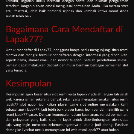
Terakhir, ingatlah untuk bermain dengan santai dan nikmati pengalaman
tersebut. Jangan biarkan emosi menguasai permainan Anda. Jika merasa stres
atau frustrasi, lebih baik berhenti sejenak dan kembali ketika mood Anda
sudah lebih baik.
Bagaimana Cara Mendaftar di
Lapak77?
Untuk mendaftar di Lapak77, pengguna hanya perlu mengunjungi situs resmi
mereka dan mengisi formulir pendaftaran dengan informasi yang diperlukan,
seperti nama, alamat email, dan nomor telepon. Setelah pendaftaran selesai,
pemain dapat melakukan deposit dan mulai bermain berbagai permainan slot
yang tersedia.
Kesimpulan
Kesimpulan agen besar situs slot resmi yaitu lapak77 adalah jangan lah salah
web karena jaman sekarang banyak sekali yang mengatasnamakan situs resmi
lapak77 slot gacor jadi kalian player game slot online menyalakan kami
sebagai agen lapak77, jadi lebih baik player harus lebih pandai meimilih game
resmi lapak77 gacor. Dengan keunggulan dalam keamanan, variasi permainan,
dan pelayanan yang baik, situs ini layak untuk dipertimbangkan oleh siapa
saja yang ingin mencoba keberuntungannya di dunia judi daring. Pastikan
datang ke livechat untuk menanyakan ini web resmi lapak77 atau bukan.