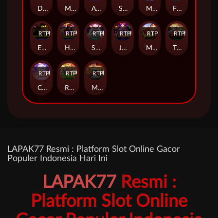
Dragon Wish
Money Mouse
Adventure Iceland
Santa Wild Drop
Moji Mania
Fiery Sevens Exclusive
RTP
84%
RTP
89%
RTP
80%
RTP
84%
RTP
RTP
83%
Emperor Gate
Halloween Vacation
Sweet Bakery
Jokers Treasure
Mr Chu Tycoon
Tiger Warrior
RTP
RTP
95%
RTP
92%
Candy Candy
Rich Caishen
Muay Thai Fighter
LAPAK77 Resmi : Platform Slot Online Gacor
Populer Indonesia Hari Ini
LAPAK77
Resmi :
Platform Slot Online