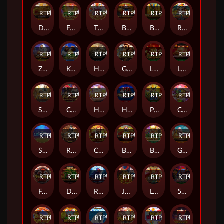
RTP
RTP
RTP
90%
RTP
82%
RTP
RTP
87%
Dragon Gold SA
Fruits Mania
Tiger Dance
Big Prosperity
Book of Myth
Rabbit Riches
RTP
93%
RTP
85%
RTP
86%
RTP
95%
RTP
94%
RTP
82%
ZEUS
Kong The Striker
Heroes
Going Bananas Inc
Lucky Koi
Lucky Meow
RTP
94%
RTP
RTP
83%
RTP
88%
RTP
79%
RTP
Secrets of Anubis
Captain Golds Fortune
Happy Neko
Highway Fortune
Pocket Mon Go
Candy Pop 2
RTP
85%
RTP
89%
RTP
RTP
94%
RTP
RTP
81%
Space Conquest
Roma
Caishen Deluxe Maxways
Big Prosperity SA
Brothers Kingdom 2
Great Stars SA
RTP
RTP
84%
RTP
82%
RTP
86%
RTP
79%
RTP
94%
Fruit Ninja Fury
Dragon Empire
Rise Of Werewolves
Journey to the Wild
Legendary Beasts Saga
5 Fortune Dragons
RTP
RTP
94%
RTP
94%
RTP
87%
RTP
90%
RTP
83%