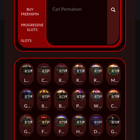
BUY
FREENSPIN
PROGRESSIVE
SLOTS
SLOTS
RTP
97%
RTP
98%
RTP
95%
RTP
97%
RTP
96%
RTP
96%
Legacy of Kong Maxways
Clash of the Giants
Royale House
Royale Vegas
Royal Katt
Mahjong Riches
RTP
98%
RTP
98%
RTP
96%
RTP
98%
RTP
97%
RTP
95%
Gold Panther Maxways
888
Brothers kingdom
Poker Ways
Wild Wet Win
Caishen
RTP
96%
RTP
95%
RTP
95%
RTP
97%
RTP
97%
RTP
96%
Gold Rush Cowboys
Fiery Sevens
Farmland Frenzy Maxways
Hammer of Thunder
Dancing Fever
Golden Lotus SE