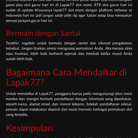
game play slot gacor hari ini di Lapak77 slot resmi. RTP slot gacor hari ini
sudah di update khususnya lapak77 slot resmi dengan platform terbesar se
indonesia hari ini jadi jangan salah pilih rtp agar kalian tetap bisa merasakan
sensasi jackpot gacor hari ini.
Bermain dengan Santai
Terakhir, ingatlah untuk bermain dengan santai dan nikmati pengalaman
tersebut. Jangan biarkan emosi menguasai permainan Anda. Jika merasa stres
atau frustrasi, lebih baik berhenti sejenak dan kembali ketika mood Anda
sudah lebih baik.
Bagaimana Cara Mendaftar di
Lapak77?
Untuk mendaftar di Lapak77, pengguna hanya perlu mengunjungi situs resmi
mereka dan mengisi formulir pendaftaran dengan informasi yang diperlukan,
seperti nama, alamat email, dan nomor telepon. Setelah pendaftaran selesai,
pemain dapat melakukan deposit dan mulai bermain berbagai permainan slot
yang tersedia.
Kesimpulan