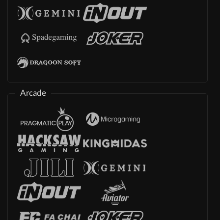
Arcade