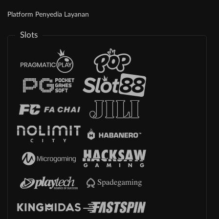
Platform Penyedia Layanan
Slots