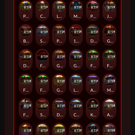
RTP
92%
RTP
94%
RTP
91%
RTP
95%
RTP
91%
RTP
97%
Pharaoh Gates
Christmas Tree of Wonders
Lucky Horse
Mayan Gems
Ping Pong Panda
Juicy Market
RTP
95%
RTP
81%
RTP
94%
RTP
88%
RTP
RTP
79%
Baby Cai Shen
Sugar Party
Princess Wang
168 Fortunes
Double Fortune
Golden Chicken
RTP
79%
RTP
90%
RTP
91%
RTP
93%
RTP
84%
RTP
90%
Dragon Gold
FaFaFa
Golden Monkey
Golden Whale
Fiery Sevens Hot 5
Fiery Sevens Hot 20
RTP
81%
RTP
95%
RTP
81%
RTP
90%
RTP
RTP
95%
Fiery Sevens Hot 50
Fiery Sevens Hot 100
Golden Pixiu
Lucky Twin Sea
Alchemy Quest Level Up
Magic Kitty
RTP
85%
RTP
87%
RTP
RTP
80%
RTP
80%
RTP
94%
First Love
5 Fortune
Double Flame
Christmas Miracles
King Pharaoh
Alchemy Quest Jackpot
RTP
85%
RTP
92%
RTP
81%
RTP
88%
RTP
79%
RTP
87%