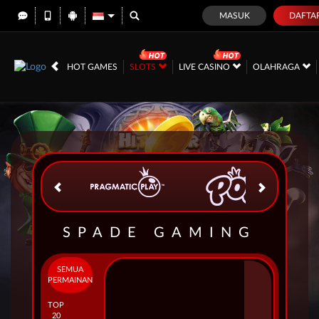
MASUK
DAFTA
IDR
12,673,391,
HOT GAMES
SLOTS
LIVE CASINO
OLAHRAGA
SPADE GAMING
SEMUA
PERMAINAN
TOP
20