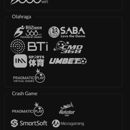
Olahraga
Crash Game