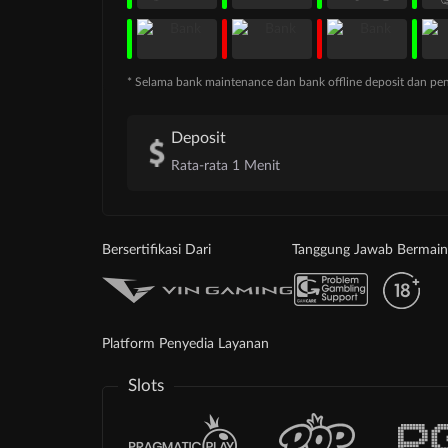
* Selama bank maintenance dan bank offline deposit dan pen
Deposit
Rata-rata 1 Menit
Bersertifikasi Dari
Tanggung Jawab Bermain
Platform Penyedia Layanan
Slots