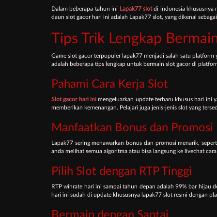
Dalam beberapa tahun ini
Lapak77 slot
di indonesia khususnya m
daun slot gacor hari ini adalah Lapak77 slot, yang dikenal sebaga
Tips Trik Lengkap Bermain
Game slot gacor terpopuler lapak77 menjadi salah satu platform
adalah beberapa tips lengkap untuk bermain slot gacor di platform
Pahami Cara Kerja Slot
Slot gacor hari ini
mengeluarkan update terbaru khusus hari ini y
memberikan kemenangan. Pelajari juga jenis-jenis slot yang tersed
Manfaatkan Bonus dan Promosi
Lapak77 sering menawarkan bonus dan promosi menarik, seperti
anda melihat semua algoritma atau bisa langsung ke livechat car
Pilih Slot dengan RTP Tinggi
RTP winrate hari ini sampai tahun depan adalah 99% bar hijau d
hari ini sudah di update khususnya lapak77 slot resmi dengan platfo
Bermain dengan Santai