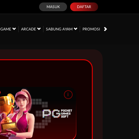
MASUK
DAFTAR
PROMOSI
 GAME
ARCADE
SABUNG AYAM
i