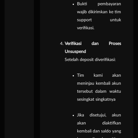
Bukti pembayaran
wajib dikirimkan ke tim
support untuk
verifikasi.
Verifikasi dan Proses
Unsuspend
Setelah deposit diverifikasi:
Tim kami akan
meninjau kembali akun
tersebut dalam waktu
sesingkat singkatnya
Jika disetujui, akun
akan diaktifkan
kembali dan saldo yang