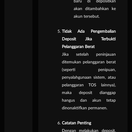
baru di depositkan
akan ditambahkan ke
akun tersebut.
Tidak Ada Pengembalian
Deposit Jika Terbukti
Pelanggaran Berat
Jika setelah peninjauan
ditemukan pelanggaran berat
(seperti penipuan,
penyalahgunaan sistem, atau
pelanggaran TOS lainnya),
maka deposit dianggap
hangus dan akun tetap
dinonaktifkan permanen.
Catatan Penting
Dengan melakukan deposit,