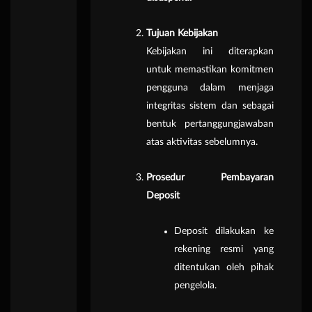
Tujuan Kebijakan
Kebijakan ini diterapkan
untuk memastikan komitmen
pengguna dalam menjaga
integritas sistem dan sebagai
bentuk pertanggungjawaban
atas aktivitas sebelumnya.
Prosedur Pembayaran
Deposit
Deposit dilakukan ke
rekening resmi yang
ditentukan oleh pihak
pengelola.