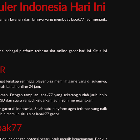
ler Indonesia Hari Ini
ermainan layanan dan lainnya yang membuat lapak77 jadi menarik.
al sebagai platform terbesar slot online gacor hari ini. Situs ini
OR
gat lengkap sehingga player bisa memilih game yang di sukainya,
mah tamah online 24 jam.
man. Dengan tampilan lapak77 yang sekarang sudah jauh lebih
 3D dan suara yang di keluarkan jauh lebih menegangkan.
 gacor di indonesia. Salah satu playform agen terbesar yang naik
bih memilih situs slot lapak77 gacor.
apak77
ot online dengan potensi besar untuk meraih kemenangan. Berikut