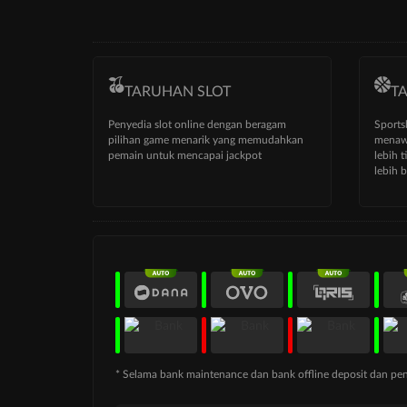
TARUHAN SLOT
T
Penyedia slot online dengan beragam
Sports
pilihan game menarik yang memudahkan
menawa
pemain untuk mencapai jackpot
lebih 
lebih 
* Selama bank maintenance dan bank offline deposit dan pen