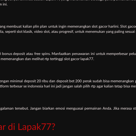
 ini.
ang membuat kalian plin plan untuk ingin memenangkan slot gacor hariini. Slot gac
ia, seperti slot klasik, video slot, atau progresif, untuk menemukan yang paling sesu
 bonus deposit atau free spins. Manfaatkan penawaran ini untuk memperbesar pel
a memenangkan dan melihat rtp tertinggi slot gacor lapak77.
engan minimal deposit 20 ribu dan deposit bet 200 perak sudah bisa memenangkan game
rm terbesar se indonesia hari ini jadi jangan salah pilih rtp agar kalian tetap bisa me
galaman tersebut. Jangan biarkan emosi menguasai permainan Anda. Jika merasa stres
r di Lapak77?