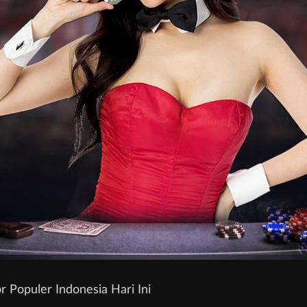
 Populer Indonesia Hari Ini