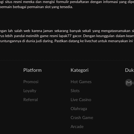
 situs resmi mereka dan mengisi formulir pendaftaran dengan informasi yang diper
ermain berbagai permainan slot yang tersedia.
angan lah salah web karena jaman sekarang banyak sekali yang mengatasnamakan situ
arus lebih pandai meimilih game resmi lapak77 gacor. Dengan keunggulan dalam keaman
untungannya di dunia judi daring. Pastikan datang ke livechat untuk menanyakan ini
Platform
Kategori
Duk
Promosi
Hot Games
Loyalty
Slots
Referral
Live Casino
Olahraga
Crash Game
Arcade