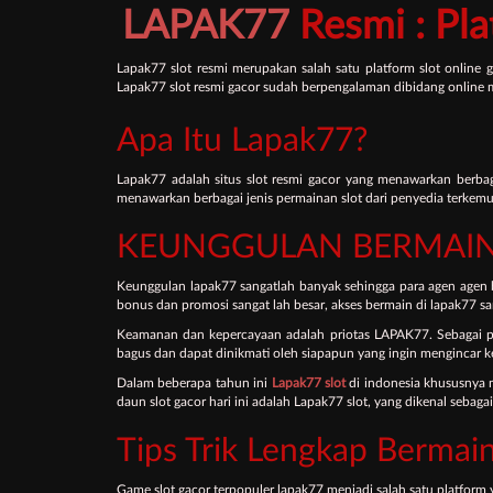
LAPAK77
Resmi : Pla
Lapak77 slot resmi merupakan salah satu platform slot online g
Lapak77 slot resmi gacor sudah berpengalaman dibidang online ma
Apa Itu Lapak77?
Lapak77 adalah situs slot resmi gacor yang menawarkan berb
menawarkan berbagai jenis permainan slot dari penyedia terke
KEUNGGULAN BERMAIN 
Keunggulan lapak77 sangatlah banyak sehingga para agen agen be
bonus dan promosi sangat lah besar, akses bermain di lapak77 
Keamanan dan kepercayaan adalah priotas LAPAK77. Sebagai p
bagus dan dapat dinikmati oleh siapapun yang ingin mengincar k
Dalam beberapa tahun ini
Lapak77 slot
di indonesia khususnya m
daun slot gacor hari ini adalah Lapak77 slot, yang dikenal sebaga
Tips Trik Lengkap Bermain
Game slot gacor terpopuler lapak77 menjadi salah satu platform