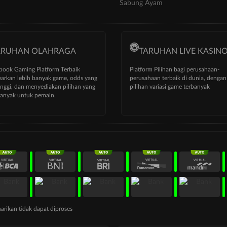
Sabung Ayam
ARUHAN OLAHRAGA
TARUHAN LIVE KASIN
book Gaming Platform Terbaik
Platform Pilihan bagi perusahaan-
rkan lebih banyak game, odds yang
perusahaan terbaik di dunia, dengan
tinggi, dan menyediakan pilihan yang
pilihan variasi game terbanyak
banyak untuk pemain.
arikan tidak dapat diproses