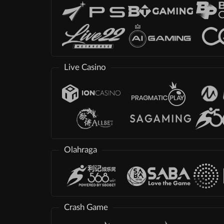
Live Casino
Olahraga
Crash Game